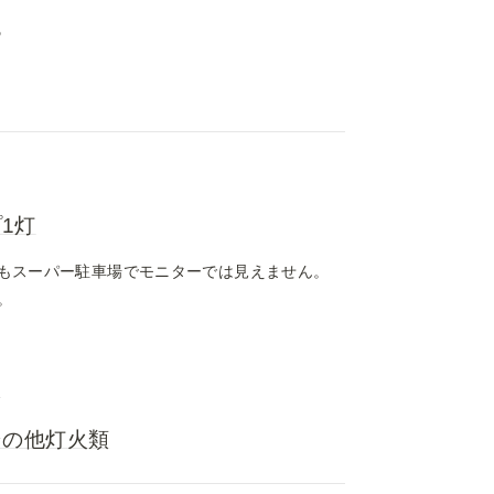
。
プ1灯
もスーパー駐車場でモニターでは見えません。
。
ク
その他灯火類