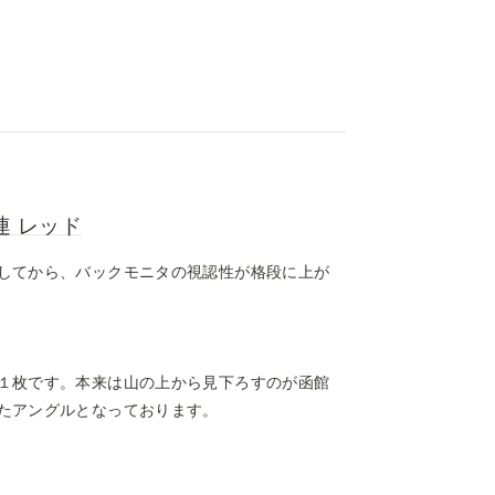
3連 レッド
してから、バックモニタの視認性が格段に上が
１枚です。本来は山の上から見下ろすのが函館
たアングルとなっております。