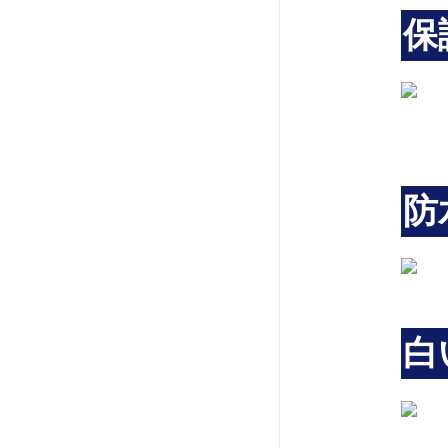
保
防
白