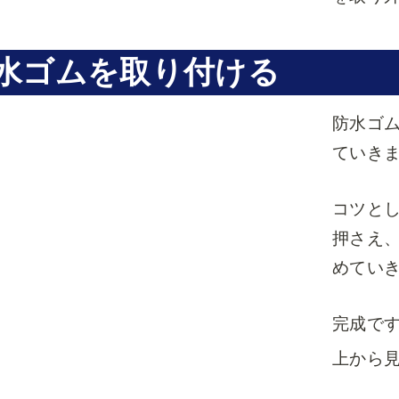
水ゴムを取り付ける
防水ゴ
ていき
コツと
押さえ
めてい
完成で
上から