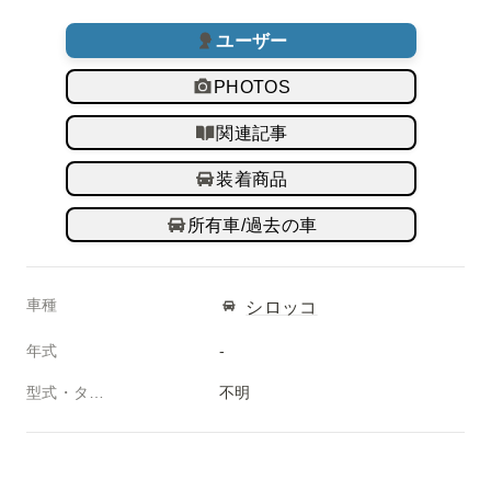
ユーザー
PHOTOS
関連記事
装着商品
所有車/過去の車
車種
シロッコ
年式
-
型式・タイプ
不明